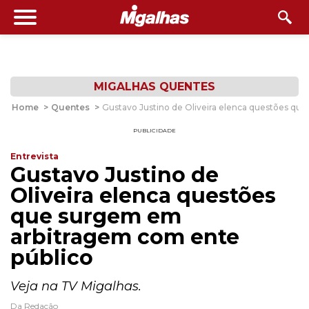
MIGALHAS QUENTES
Home
>
Quentes
>
Gustavo Justino de Oliveira elenca questões qu
PUBLICIDADE
Entrevista
Gustavo Justino de
Oliveira elenca questões
que surgem em
arbitragem com ente
público
Veja na TV Migalhas.
Da Redação