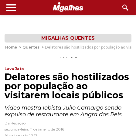
MIGALHAS QUENTES
Home
>
Quentes
>
Delatores são hostilizados por população ao visita
PUBLICIDADE
Lava Jato
Delatores são hostilizados
por população ao
visitarem locais públicos
Vídeo mostra lobista Julio Camargo sendo
expulso de restaurante em Angra dos Reis.
Da Redação
segunda-feira, 11 de janeiro de 2016
Atualizado às 10:12