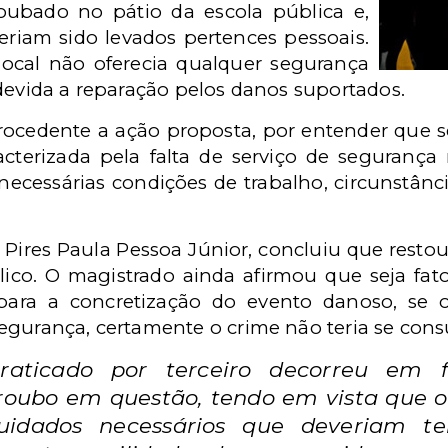
roubado no pátio da escola pública e,
riam sido levados pertences pessoais.
local não oferecia qualquer segurança
devida a reparação pelos danos suportados.
procedente a ação proposta, por entender que se
acterizada pela falta de serviço de segurança
 necessárias condições de trabalho, circunstânc
i Pires Paula Pessoa Júnior, concluiu que rest
ico. O magistrado ainda afirmou que seja fat
para a concretização do evento danoso, se o
egurança, certamente o crime não teria se con
raticado por terceiro decorreu em f
roubo em questão, tendo em vista que o
uidados necessários que deveriam te