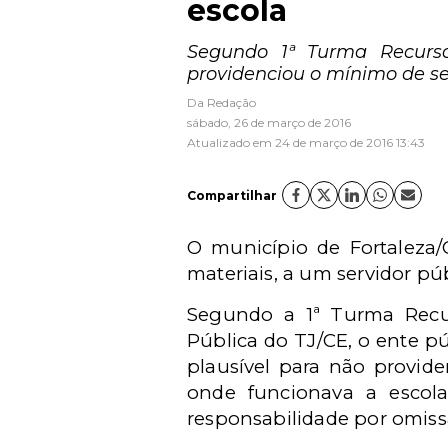
escola
Segundo 1ª Turma Recursa
providenciou o mínimo de se
Da Redação
sábado, 26 de março de 2016
Atualizado em 24 de março de 2016 13:43
Compartilhar
O município de Fortaleza/
materiais, a um servidor pú
Segundo a 1ª Turma Recur
Pública do TJ/CE, o ente p
plausível para não provid
onde funcionava a escola
responsabilidade por omiss