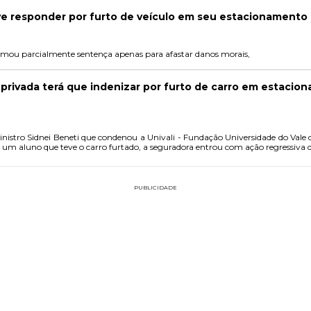
 responder por furto de veículo em seu estacionamento
A 3ª câmara de Direito Civil do TJ/SC reformou parcialmente sentença apenas para afastar danos morais,
 privada terá que indenizar por furto de carro em estacio
stro Sidnei Beneti que condenou a Univali - Fundação Universidade do Vale do 
r um aluno que teve o carro furtado, a seguradora entrou com ação regressiva d
PUBLICIDADE