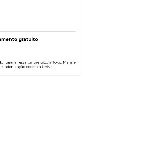
namento gratuito
Itajaí a ressarcir prejuízo à Tokio Marine
e indenização contra a Univali.