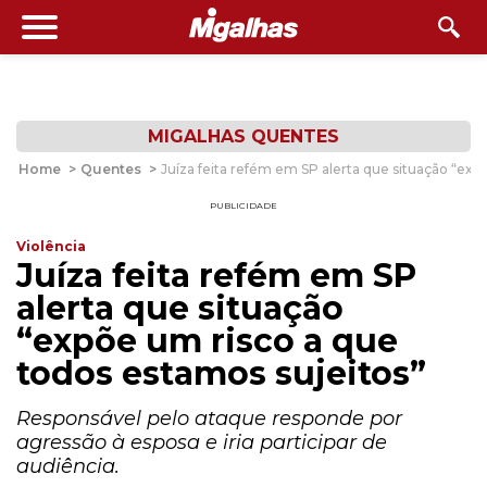
MIGALHAS QUENTES
Home
>
Quentes
>
Juíza feita refém em SP alerta que situação “exp
PUBLICIDADE
Violência
Juíza feita refém em SP
alerta que situação
“expõe um risco a que
todos estamos sujeitos”
Responsável pelo ataque responde por
agressão à esposa e iria participar de
audiência.