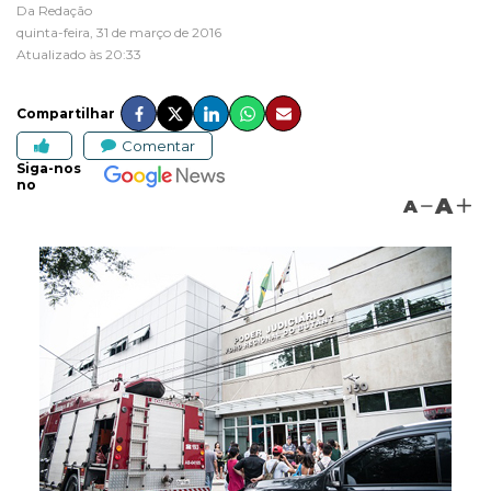
Da Redação
quinta-feira, 31 de março de 2016
Atualizado às 20:33
Compartilhar
Comentar
Siga-nos
no
A
A