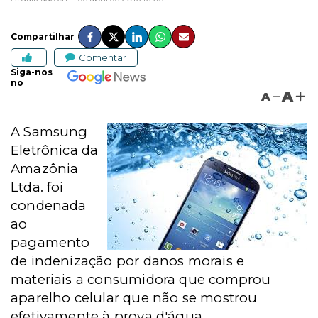
Compartilhar
Comentar
Siga-nos
no
A
A
A Samsung
Eletrônica da
Amazônia
Ltda. foi
condenada
ao
pagamento
de indenização por danos morais e
materiais a consumidora que comprou
aparelho celular que não se mostrou
efetivamente à prova d'água.