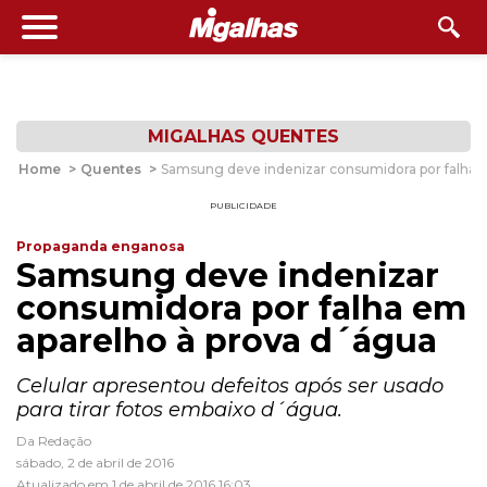
MIGALHAS QUENTES
Home
>
Quentes
>
Samsung deve indenizar consumidora por falha 
PUBLICIDADE
Propaganda enganosa
Samsung deve indenizar
consumidora por falha em
aparelho à prova d´água
Celular apresentou defeitos após ser usado
para tirar fotos embaixo d´água.
Da Redação
sábado, 2 de abril de 2016
Atualizado em 1 de abril de 2016 16:03