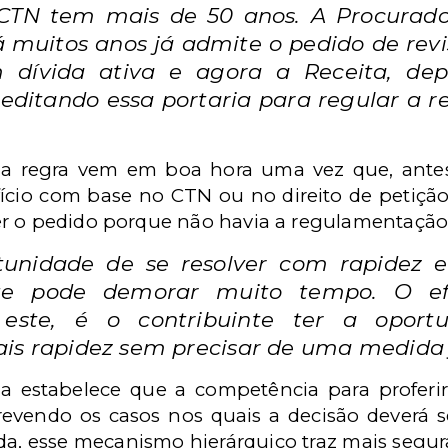
CTN tem mais de 50 anos. A Procurado
 muitos anos já admite o pedido de rev
m dívida ativa e agora a Receita, dep
editando essa portaria para regular a r
 a regra vem em boa hora uma vez que, antes
ício com base no CTN ou no direito de petição
er o pedido porque não havia a regulamentação
rtunidade de se resolver com rapidez
que pode demorar muito tempo. O efe
este, é o contribuinte ter a oportu
is rapidez sem precisar de uma medida j
ia estabelece que a competência para proferi
 prevendo os casos nos quais a decisão dever
a, esse mecanismo hierárquico traz mais segura