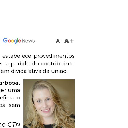
A
A
estabelece procedimentos
os, a pedido do contribuinte
 em dívida ativa da união.
rbosa,
cher uma
ficia o
ios sem
 no CTN