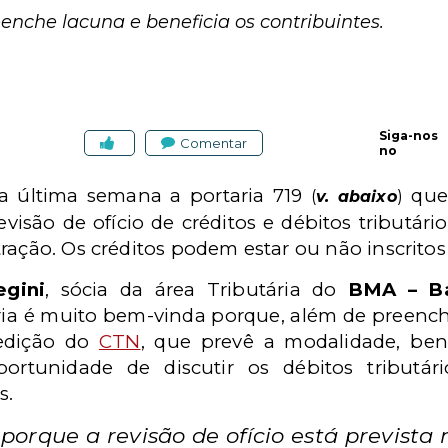
enche lacuna e beneficia os contribuintes.
Siga-nos
Comentar
no
na última semana a portaria 719
que 
(
v. abaixo
)
revisão de ofício de créditos e débitos tributári
ração. Os créditos podem estar ou não inscritos
egini
, sócia da área Tributária do
BMA – Ba
aria é muito bem-vinda porque, além de preen
 edição do
CTN
, que prevê a modalidade, bene
portunidade de discutir os débitos tributár
s.
 porque a revisão de ofício está prevista