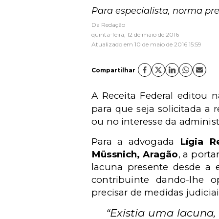
Para especialista, norma pre
Da Redação
quinta-feira, 12 de maio de 2016
Atualizado em 10 de maio de 2016 15:59
Compartilhar
A Receita Federal editou 
para que seja solicitada a 
ou no interesse da administ
Para a advogada
Lígia R
Müssnich, Aragão
, a port
lacuna presente desde a
contribuinte dando-lhe o
precisar de medidas judiciai
“Existia uma lacuna,