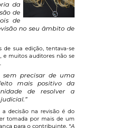
ria da
isão de
ois de
evisão no seu âmbito de
 de sua edição, tentava-se
, e muitos auditores não se
.
 e sem precisar de uma
ito mais positivo da
nidade de resolver a
udicial.”
r a decisão na revisão é do
á ser tomada por mais de um
nça para o contribuinte. "
A