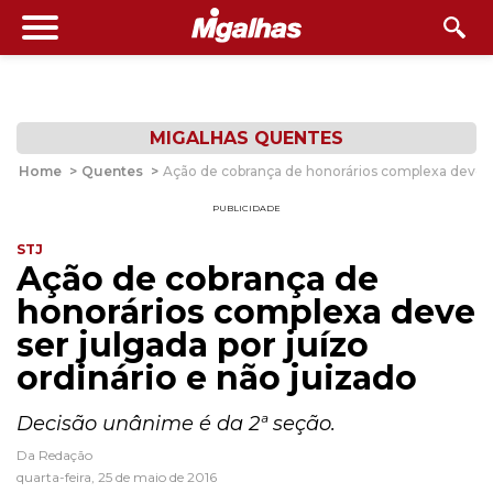
MIGALHAS QUENTES
Home
>
Quentes
>
Ação de cobrança de honorários complexa deve ser
PUBLICIDADE
STJ
Ação de cobrança de
honorários complexa deve
ser julgada por juízo
ordinário e não juizado
Decisão unânime é da 2ª seção.
Da Redação
quarta-feira, 25 de maio de 2016