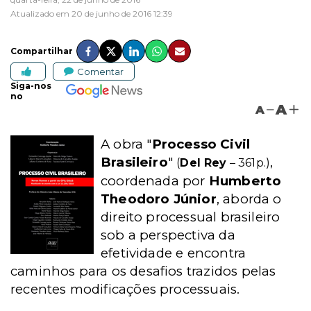
Atualizado em 20 de junho de 2016 12:39
Compartilhar
Comentar
Siga-nos
no
A
A
A obra "
Processo Civil
Brasileiro
"
,
(
Del Rey
– 361p.)
coordenada por
Humberto
Theodoro Júnior
, aborda o
direito processual brasileiro
sob a perspectiva da
efetividade e encontra
caminhos para os desafios trazidos pelas
recentes modificações processuais.