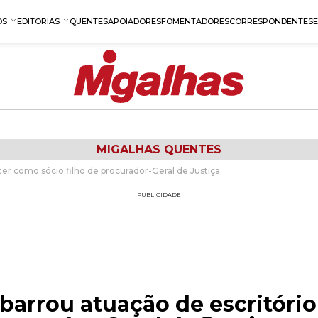
OS
EDITORIAS
QUENTES
APOIADORES
FOMENTADORES
CORRESPONDENTES
MIGALHAS QUENTES
 ter como sócio filho de procurador-Geral de Justiça
PUBLICIDADE
 barrou atuação de escritóri