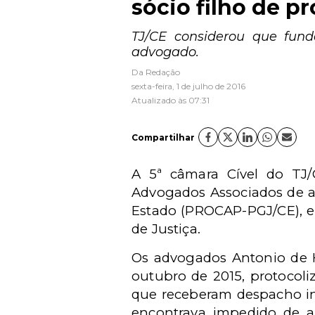
sócio filho de p
TJ/CE considerou que fun
advogado.
Da Redação
sexta-feira, 1 de julho de 2016
Atualizado às 07:31
Compartilhar
A 5ª câmara Cível do TJ
Advogados Associados de at
Estado (PROCAP-PGJ/CE), em
de Justiça.
Os advogados Antonio de 
outubro de 2015, protocol
que receberam despacho ind
encontrava impedido de a