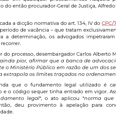
o do então procurador-Geral de Justiça, Alfred
vocada a dicção normativa do art. 134, IV do
CPC/
período de vacância – que tratam exclusivame
a a determinação, os advogados impetraram
recorrer.
tor do processo, desembargador Carlos Alberto
ainda pior, afirmar que a banca de advocaci
 o Ministério Público em razão de um dos seus
a extrapola os limites traçados no ordenament
inda que o fundamento legal utilizado é c
e o código sequer tinha entrado em vigor. As
undamento legal
", o ato aplicou "
norma que 
Então, deu provimento à apelação para con
dade.