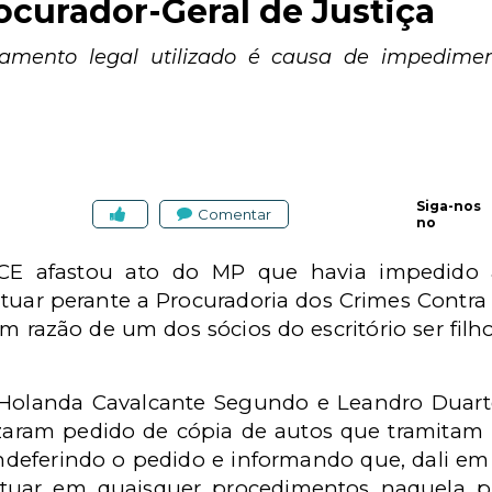
rocurador-Geral de Justiça
damento legal utilizado é causa de impedime
Siga-nos
Comentar
no
/CE afastou ato do MP que havia impedido
uar perante a Procuradoria dos Crimes Contra
 razão de um dos sócios do escritório ser filh
Holanda Cavalcante Segundo e Leandro Duart
izaram pedido de cópia de autos que tramita
eferindo o pedido e informando que, dali em di
tuar em quaisquer procedimentos naquela pr