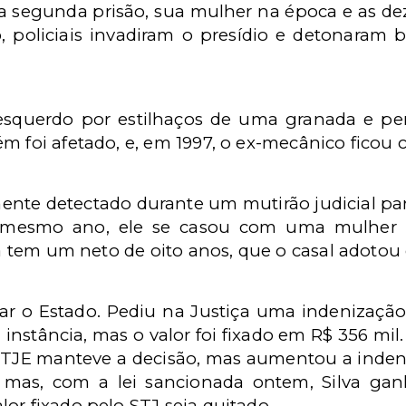
a segunda prisão, sua mulher na época e as de
, policiais invadiram o presídio e detonaram
 esquerdo por estilhaços de uma granada e pe
m foi afetado, e, em 1997, o ex-mecânico ficou 
mente detectado durante um mutirão judicial pa
no mesmo ano, ele se casou com uma mulher 
Ela tem um neto de oito anos, que o casal adotou
sar o Estado. Pediu na Justiça uma indenizaçã
nstância, mas o valor foi fixado em R$ 356 mil. 
TJE manteve a decisão, mas aumentou a indeni
, mas, com a lei sancionada ontem, Silva gan
or fixado pelo STJ seja quitado.