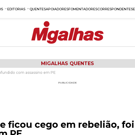
OS
EDITORIAS
QUENTES
APOIADORES
FOMENTADORES
CORRESPONDENTES
MIGALHAS QUENTES
onfundido com assassino em PE
PUBLICIDADE
e ficou cego em rebelião, fo
em PE