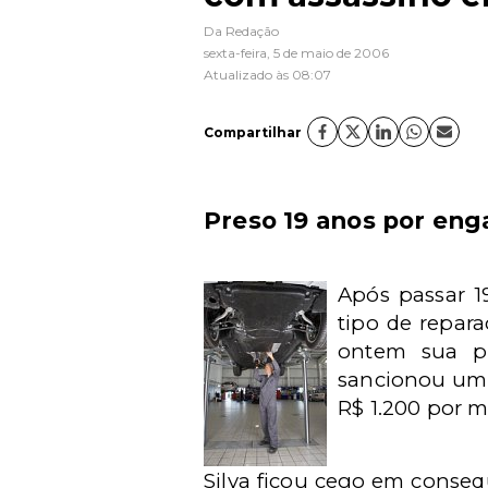
Da Redação
sexta-feira, 5 de maio de 2006
Atualizado às 08:07
Compartilhar
Preso 19 anos por eng
Após passar 1
tipo de repara
ontem sua pr
sancionou uma 
R$ 1.200 por mê
Silva ficou cego em conseqü