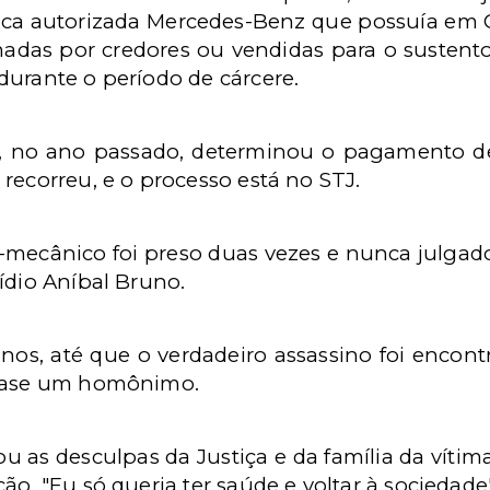
ânica autorizada Mercedes-Benz que possuía em
adas por credores ou vendidas para o sustent
durante o período de cárcere.
e, no ano passado, determinou o pagamento d
recorreu, e o processo está no STJ.
-mecânico foi preso duas vezes e nunca julgado.
ídio Aníbal Bruno.
nos, até que o verdadeiro assassino foi encont
quase um homônimo.
tou as desculpas da Justiça e da família da vítim
o. "Eu só queria ter saúde e voltar à sociedade"