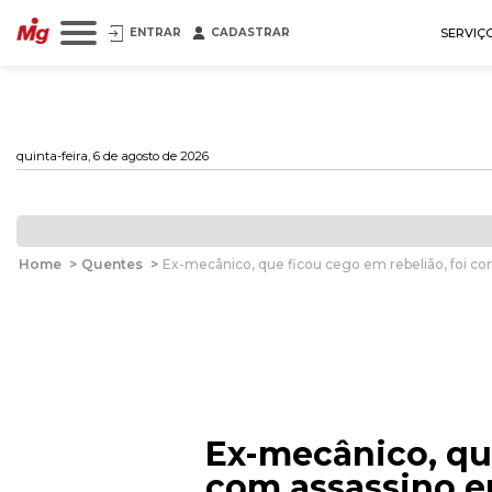
ENTRAR
CADASTRAR
SERVIÇ
quinta-feira, 6 de agosto de 2026
Home
>
Quentes
>
Ex-mecânico, que ficou cego em rebelião, foi c
Ex-mecânico, qu
com assassino 