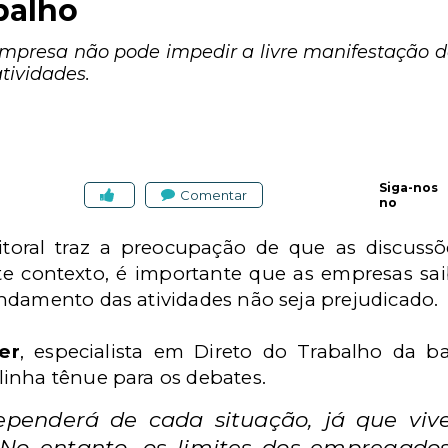
balho
 empresa não pode impedir a livre manifestação 
tividades.
Siga-nos
Comentar
no
toral traz a preocupação de que as discuss
te contexto, é importante que as empresas sai
ndamento das atividades não seja prejudicado.
er
, especialista em Direto do Trabalho da 
inha tênue para os debates.
dependerá de cada situação, já que vi
No entanto, os limites dos empregado