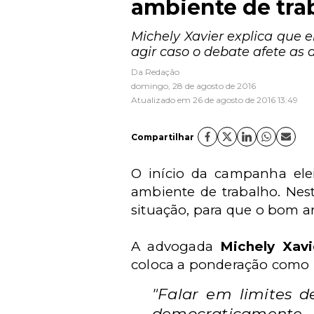
ambiente de tra
Michely Xavier explica que
agir caso o debate afete as a
Da Redação
domingo, 28 de agosto de 2016
Atualizado em 26 de agosto de 2016 13:49
Compartilhar
O início da campanha elei
ambiente de trabalho. Nes
situação, para que o bom a
A advogada
Michely Xavi
coloca a ponderação como l
"Falar em limites 
democraticamente. 