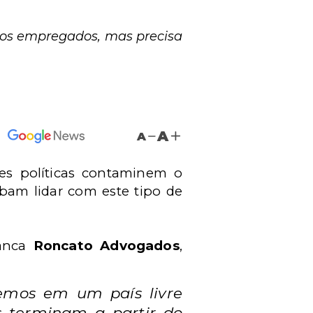
dos empregados, mas precisa
A
A
ões políticas contaminem o
bam lidar com este tipo de
banca
Roncato Advogados
,
vemos em um país livre
s terminam a partir do