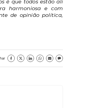
 é que todos estão ali
ira harmoniosa e com
e de opinião política,
har