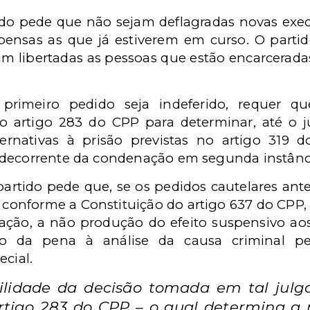
tido pede que não sejam deflagradas novas exe
pensas as que já estiverem em curso. O part
m libertadas as pessoas que estão encarcerad
 primeiro pedido seja indeferido, requer qu
o artigo 283 do CPP para determinar, até o j
ernativas à prisão previstas no artigo 319
 decorrente da condenação em segunda instânc
partido pede que, se os pedidos cautelares ante
o conforme a Constituição do artigo 637 do CPP
 ação, a não produção do efeito suspensivo aos 
ão da pena à análise da causa criminal 
ecial.
ilidade da decisão tomada em tal jul
tigo 283 do CPP – o qual determina a n