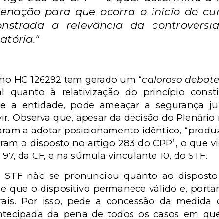
enação para que ocorra o início do c
onstrada a relevância da controvérsia
atória."
 no HC 126292 tem gerado um “
caloroso debate
ial quanto à relativização do princípio cons
e a entidade, pode ameaçar a segurança jur
 vir. Observa que, apesar da decisão do Plenário 
saram a adotar posicionamento idêntico, “produ
ram o disposto no artigo 283 do CPP”, o que vio
 97, da CF, e na súmula vinculante 10, do STF.
STF não se pronunciou quanto ao disposto 
e que o dispositivo permanece válido e, portan
erais. Por isso, pede a concessão da medida 
tecipada da pena de todos os casos em que 