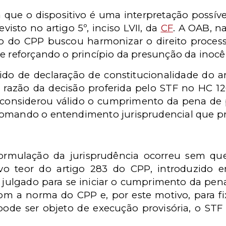
 que o dispositivo é uma interpretação possíve
visto no artigo 5º, inciso LVII, da
CF
. A OAB, n
vo do CPP buscou harmonizar o direito proce
e reforçando o princípio da presunção da inocê
do de declaração de constitucionalidade do a
 razão da decisão proferida pelo STF no HC 1
o considerou válido o cumprimento da pena de 
omando o entendimento jurisprudencial que pre
ormulação da jurisprudência ocorreu sem que
vo teor do artigo 283 do CPP, introduzido 
 julgado para se iniciar o cumprimento da pe
com a norma do CPP e, por este motivo, para f
de ser objeto de execução provisória, o STF 