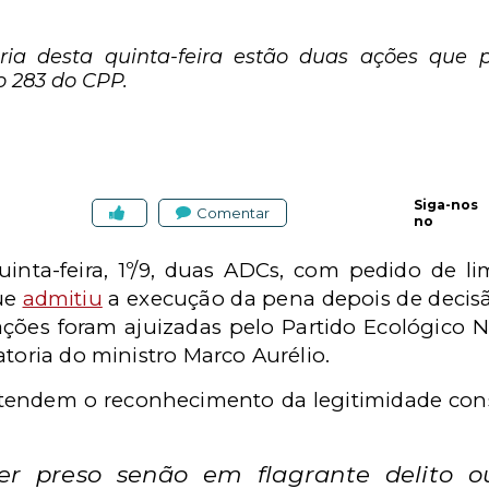
ia desta quinta-feira estão duas ações que
o 283 do CPP.
Siga-nos
Comentar
no
inta-feira, 1º/9, duas ADCs, com pedido de l
que
admitiu
a execução da pena depois de decis
ções foram ajuizadas pelo Partido Ecológico 
atoria do ministro Marco Aurélio.
etendem o reconhecimento da legitimidade cons
r preso senão em flagrante delito o