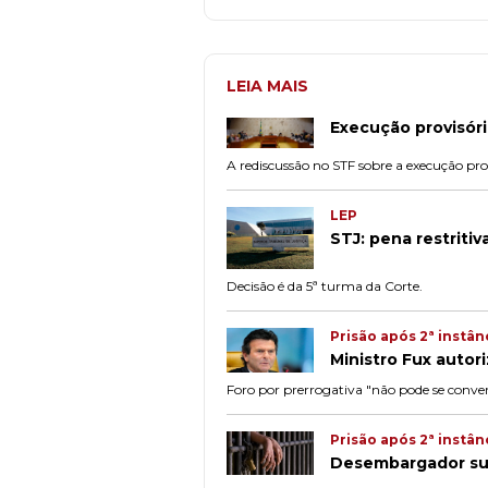
LEIA MAIS
Execução provisóri
A rediscussão no STF sobre a execução prov
LEP
STJ: pena restriti
Decisão é da 5ª turma da Corte.
Prisão após 2ª instân
Ministro Fux autor
Foro por prerrogativa "não pode se conve
Prisão após 2ª instân
Desembargador su