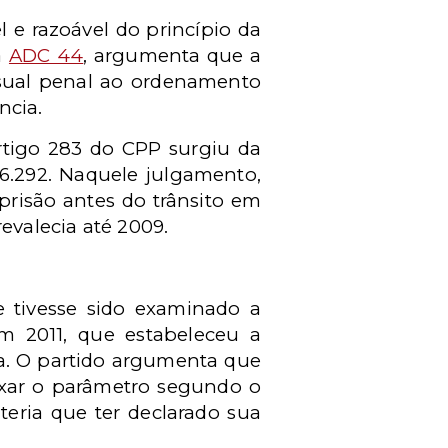
l e razoável do princípio da
a
ADC 44
, argumenta que a
ssual penal ao ordenamento
ncia.
rtigo 283 do CPP surgiu da
26.292. Naquele julgamento,
prisão antes do trânsito em
valecia até 2009.
 tivesse sido examinado a
em 2011, que estabeleceu a
na. O partido argumenta que
ixar o parâmetro segundo o
teria que ter declarado sua