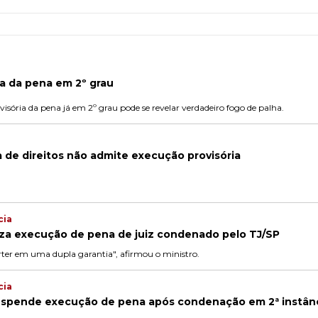
a da pena em 2º grau
isória da pena já em 2º grau pode se revelar verdadeiro fogo de palha.
va de direitos não admite execução provisória
cia
iza execução de pena de juiz condenado pelo TJ/SP
rter em uma dupla garantia", afirmou o ministro.
cia
spende execução de pena após condenação em 2ª instân