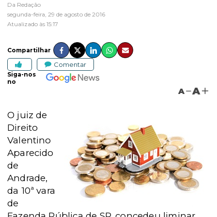
Da Redação
segunda-feira, 29 de agosto de 2016
Atualizado às 15:17
Compartilhar
Comentar
Siga-nos
no
A
A
O juiz de
Direito
Valentino
Aparecido
de
Andrade,
da 10ª vara
de
Fazenda Pública de SP, concedeu liminar