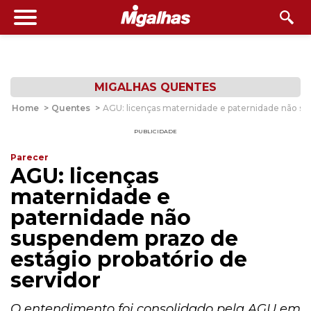
MIGALHAS QUENTES
Home
>
Quentes
>
AGU: licenças maternidade e paternidade não su
PUBLICIDADE
Parecer
AGU: licenças
maternidade e
paternidade não
suspendem prazo de
estágio probatório de
servidor
O entendimento foi consolidado pela AGU em