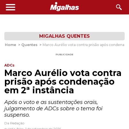
MIGALHAS QUENTES
Home
>
Quentes
>
Marco Aurélio vota contra prisão após condenaçã
PUBLICIDADE
ADCs
Marco Aurélio vota contra
prisão após condenação
em 2ª instância
Após o voto e as sustentações orais,
julgamento de ADCs sobre o tema foi
suspenso.
Da Redação
quinta-feira, 1 de setembro de 2016