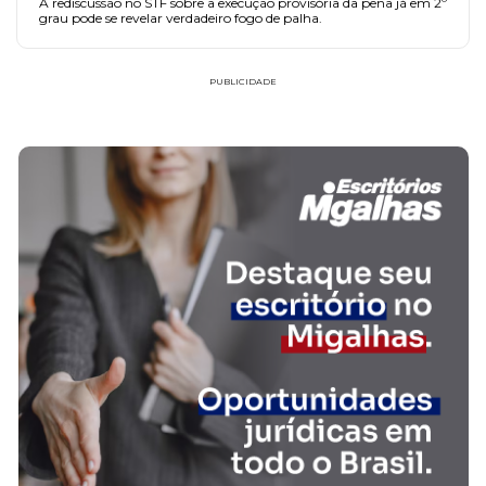
A rediscussão no STF sobre a execução provisória da pena já em 2º
grau pode se revelar verdadeiro fogo de palha.
PUBLICIDADE
FAÇA PARTE!
CADASTRE-SE
FREDERICO SOUZA HALABI HORTA MACIEL
SOCIEDADE INDIVIDUAL DE ADVOCACIA
FREDERICO SOUZA HALABI HORTA MACIEL SOCIEDADE
INDIVIDUAL DE ADVOCACIA
SAIBA MAIS SOBRE O ESCRITÓRIO