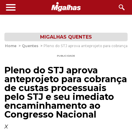
MIGALHAS QUENTES
Home
>
Quentes
>
Pleno do STJ aprova anteprojeto para cobrança 
PUBLICIDADE
Pleno do STJ aprova
anteprojeto para cobrança
de custas processuais
pelo STJ e seu imediato
encaminhamento ao
Congresso Nacional
X