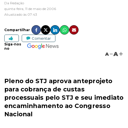
Da Redação
quinta-feira, 11 de maio de 2006
Atualizado às 07:43
Compartilhar
Comentar
Siga-nos
no
A
A
Pleno do STJ aprova anteprojeto
para cobrança de custas
processuais pelo STJ e seu imediato
encaminhamento ao Congresso
Nacional