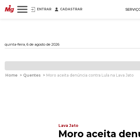
ENTRAR
CADASTRAR
SERVIÇ
quinta-feira, 6 de agosto de 2026
Home
>
Quentes
>
Moro aceita denúncia contra Lula na Lava Jato
Lava Jato
Moro aceita denú