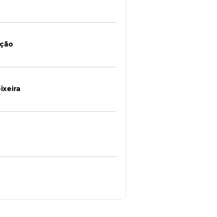
ição
ixeira