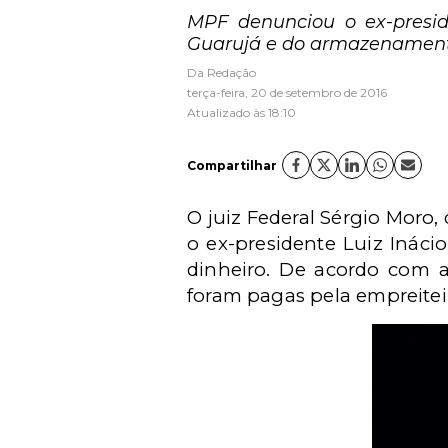
MPF denunciou o ex-presid
Guarujá e do armazenamento
Da Redação
terça-feira, 20 de setembro de 2016
Atualizado às 18:10
Compartilhar
O juiz Federal Sérgio Moro, 
o ex-presidente Luiz Ináci
dinheiro. De acordo com a
foram pagas pela empreitei