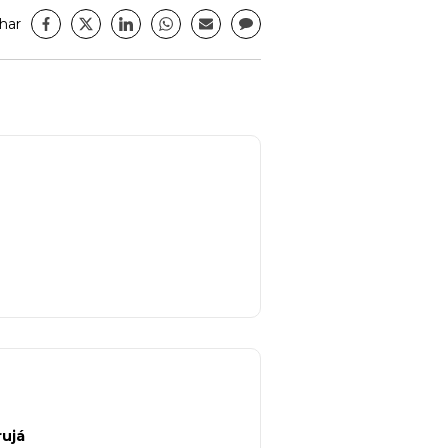
har
rujá