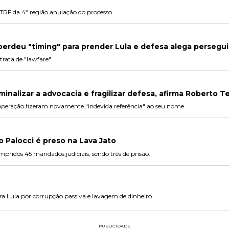
TRF da 4ª região anulação do processo.
erdeu "timing" para prender Lula e defesa alega persegu
rata de "lawfare".
minalizar a advocacia e fragilizar defesa, afirma Roberto Te
operação fizeram novamente "indevida referência" ao seu nome.
o Palocci é preso na Lava Jato
pridos 45 mandados judiciais, sendo três de prisão.
ra Lula por corrupção passiva e lavagem de dinheiro.
PUBLICIDADE