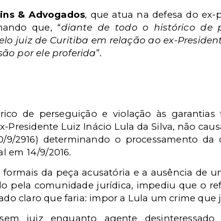
tins & Advogados
, que atua na defesa do ex-p
mando que, “
diante de todo o histórico de 
o juiz de Curitiba em relação ao ex-Presidente
ão por ele proferida
”.
rico de perseguição e violação às garantias
x-Presidente Luiz Inácio Lula da Silva, não caus
20/9/2916) determinando o processamento da 
al em 14/9/2016.
formais da peça acusatória e a ausência de u
pela comunidade jurídica, impediu que o refe
do claro que faria: impor a Lula um crime que 
em juiz enquanto agente desinteressado e