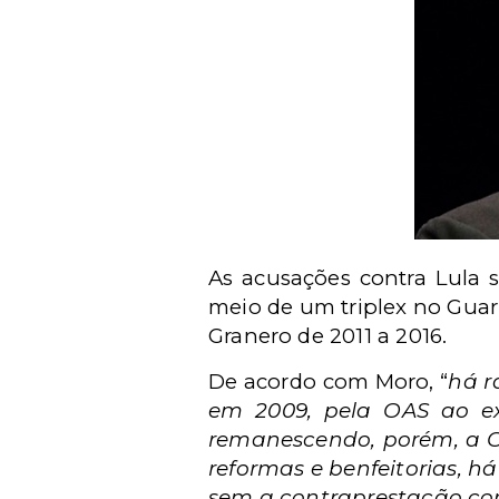
As acusações contra Lula s
meio de um triplex no Guar
Granero de 2011 a 2016.
De acordo com Moro, “
há r
em 2009, pela OAS ao ex
remanescendo, porém, a OA
reformas e benfeitorias, h
sem a contraprestação co