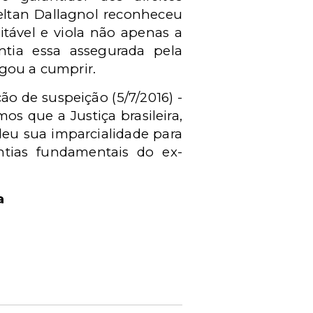
eltan Dallagnol reconheceu
itável e viola não apenas a
ntia essa assegurada pela
igou a cumprir.
o de suspeição (5/7/2016) -
s que a Justiça brasileira,
deu sua imparcialidade para
antias fundamentais do ex-
a