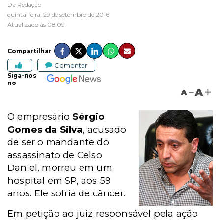
Da Redação
quinta-feira, 29 de setembro de 2016
Atualizado às 08:09
Compartilhar
Comentar
Siga-nos
no
A
A
O empresário
Sérgio
Gomes da Silva
, acusado
de ser o mandante do
assassinato de Celso
Daniel, morreu em um
hospital em SP, aos 59
anos. Ele sofria de câncer.
Em petição ao juiz responsável pela ação