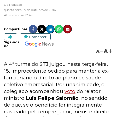
Da Redação
quarta-feira, 19 de outubro de 2016
Atualizado às 12:49
Compartilhar
Comentar
Siga-nos
no
A
A
A 4ª turma do STJ julgou nesta terça-feira,
18, improcedente pedido para manter a ex-
funcionário o direito ao plano de saúde
coletivo empresarial. Por unanimidade, o
colegiado acompanhou
voto
do relator,
ministro
Luis Felipe Salomão
, no sentido
de que, se o benefício for integralmente
custeado pelo empregador, inexiste direito