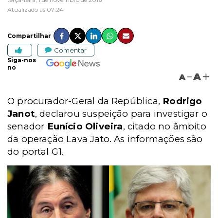
Atualizado às 07:24
Compartilhar
Comentar
Siga-nos
no
A
A
O procurador-Geral da República,
Rodrigo
Janot
, declarou suspeição para investigar o
senador
Eunício Oliveira
, citado no âmbito
da operação Lava Jato. As informações são
do portal G1.