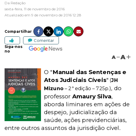
Da Redação
sexta-feira, 11 de novembro de 2016
Atualizado em 9 de novembro de 2016 12:28
Compartilhar
Comentar
Siga-nos
no
A
A
O "
Manual das Sentenças e
Atos Judiciais Cíveis
"
(
JH
, do
Mizuno
– 2ª edição – 725p.)
professor
Amaury Silva
,
aborda liminares em ações de
despejo, judicialização da
saúde, ações previdenciárias,
entre outros assuntos da jurisdição cível.