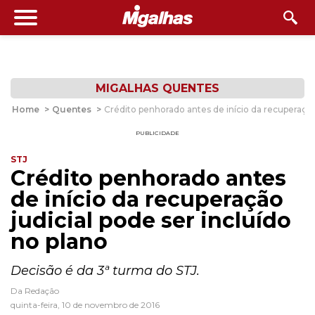
MIGALHAS QUENTES
Home
>
Quentes
>
Crédito penhorado antes de início da recuperação 
PUBLICIDADE
STJ
Crédito penhorado antes
de início da recuperação
judicial pode ser incluído
no plano
Decisão é da 3ª turma do STJ.
Da Redação
quinta-feira, 10 de novembro de 2016