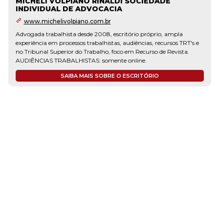
MICHELI VOLPIANO RINALDI SOCIEDADE
INDIVIDUAL DE ADVOCACIA
www.michelivolpiano.com.br
Advogada trabalhista desde 2008, escritório próprio, ampla
experiência em processos trabalhistas, audiências, recursos TRT's e
no Tribunal Superior do Trabalho, foco em Recurso de Revista.
AUDIÊNCIAS TRABALHISTAS: somente online.
SAIBA MAIS SOBRE O ESCRITÓRIO