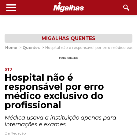
MIGALHAS QUENTES
Home
>
Quentes
>
Hospital não é responsável por erro médico exclus
PUBLICIDADE
STJ
Hospital não é
responsável por erro
médico exclusivo do
profissional
Médica usava a instituição apenas para
internações e exames.
Da Redação