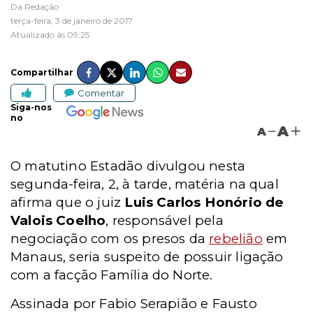
Da Redação
terça-feira, 3 de janeiro de 2017
Atualizado às 09:25
Compartilhar
Comentar
Siga-nos
no
A
A
O matutino Estadão divulgou nesta
segunda-feira, 2, à tarde, matéria na qual
afirma que o juiz
Luis Carlos Honório de
Valois Coelho
, responsável pela
negociação com os presos da
rebelião
em
Manaus, seria suspeito de possuir ligação
com a facção Família do Norte.
Assinada por Fabio Serapião e Fausto