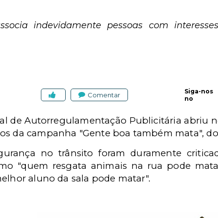
ssocia indevidamente pessoas com interesse
Siga-nos
Comentar
no
 de Autorregulamentação Publicitária abriu nes
ios da campanha "Gente boa também mata", do M
urança no trânsito foram duramente criticad
mo "quem resgata animais na rua pode matar
elhor aluno da sala pode matar".