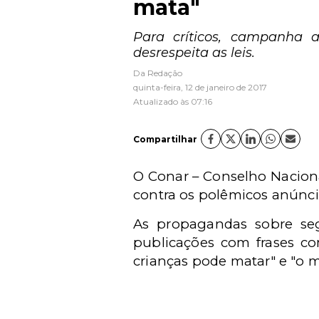
mata"
Para críticos, campanha a
desrespeita as leis.
Da Redação
quinta-feira, 12 de janeiro de 2017
Atualizado às 07:16
Compartilhar
O Conar – Conselho Nacional
contra os polêmicos anúnc
As propagandas sobre seg
publicações com frases co
crianças pode matar" e "o m