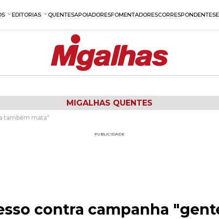
OS
EDITORIAS
QUENTES
APOIADORES
FOMENTADORES
CORRESPONDENTES
MIGALHAS QUENTES
oa também mata"
PUBLICIDADE
cesso contra campanha "gen