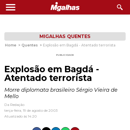
MIGALHAS QUENTES
Home
>
Quentes
>
Explosão em Bagdá - Atentado terrorista
PUBLICIDADE
Explosão em Bagdá -
Atentado terrorista
Morre diplomata brasileiro Sérgio Vieira de
Mello
Da Redação
terça-feira, 19 de agosto de 2003
Atualizado às 14:20