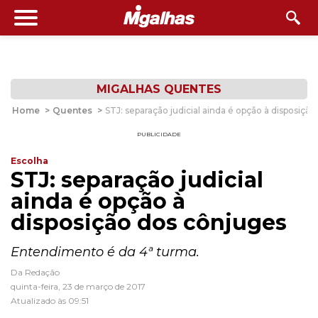
MIGALHAS QUENTES
Home
>
Quentes
>
STJ: separação judicial ainda é opção à disposiçã
PUBLICIDADE
Escolha
STJ: separação judicial
ainda é opção à
disposição dos cônjuges
Entendimento é da 4ª turma.
Da Redação
quinta-feira, 23 de março de 2017
Atualizado às 09:51