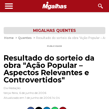
MIGALHAS QUENTES
Home
>
Quentes
>
Resultado do sorteio da obra "Ação Popular – As
PUBLICIDADE
Resultado do sorteio da
obra "Ação Popular –
Aspectos Relevantes e
Controvertidos"
Da Redação
terça-feira, 6 de junho de 2006
Atualizado em 1 de junho de 2006 14:04