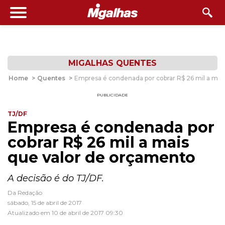
MIGALHAS QUENTES
Home
>
Quentes
>
Empresa é condenada por cobrar R$ 26 mil a mai
PUBLICIDADE
TJ/DF
Empresa é condenada por
cobrar R$ 26 mil a mais
que valor de orçamento
A decisão é do TJ/DF.
Da Redação
sábado, 15 de abril de 2017
Atualizado em 10 de abril de 2017 09:30