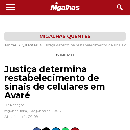
MIGALHAS QUENTES
Home
>
Quentes
>
Justiça determina restabelecimento de sinais de
PUBLICIDADE
Justiça determina
restabelecimento de
sinais de celulares em
Avaré
Da Redação
segunda-feira, 5 de junho de 2006
Atualizado às 09:09