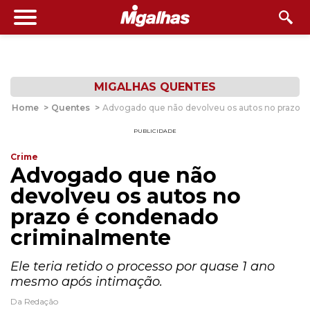
MIGALHAS QUENTES
Home
>
Quentes
>
Advogado que não devolveu os autos no prazo 
PUBLICIDADE
Crime
Advogado que não
devolveu os autos no
prazo é condenado
criminalmente
Ele teria retido o processo por quase 1 ano
mesmo após intimação.
Da Redação