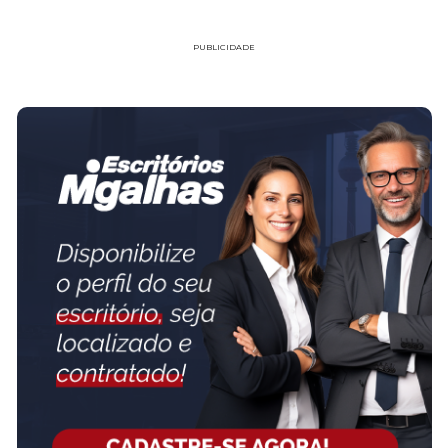
PUBLICIDADE
FAÇA PARTE!
CADASTRE-SE
MESQUITA SOCIEDADE INDIVIDUAL DE
ADVOCACIA
www.mesquitaadvocacia.adv.br
No Mesquita Sociedade de Advocacia, acreditamos que cada cliente
merece uma solução jurídica personalizada, eficiente e acessível.
Somos um escritório especializado em Direito Civil e Trabalhista,
comprometido em atender empresas e particulares com excelência
e inovação. Nossa fundadora, Dra. Mila...
SAIBA MAIS SOBRE O ESCRITÓRIO