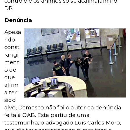
controle e os ânimos só se acalmaram no
DP.
Denúncia
Apesa
r do
const
rangi
ment
o de
que
afirm
a ter
sido
alvo, Damasco não foi o autor da denúncia
feita à OAB. Esta partiu de uma
testemunha, o advogado Luís Carlos Moro,