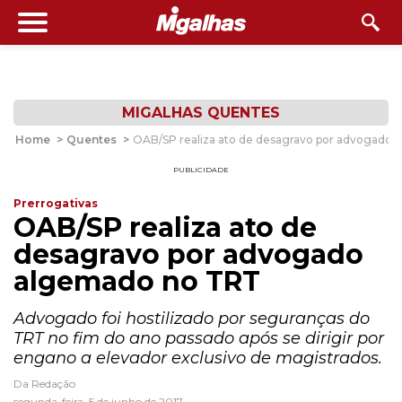
MIGALHAS QUENTES
Home
>
Quentes
>
OAB/SP realiza ato de desagravo por advogado
PUBLICIDADE
Prerrogativas
OAB/SP realiza ato de
desagravo por advogado
algemado no TRT
Advogado foi hostilizado por seguranças do
TRT no fim do ano passado após se dirigir por
engano a elevador exclusivo de magistrados.
Da Redação
segunda-feira, 5 de junho de 2017