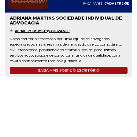
FAÇA PARTE!
CADASTRE-SE
MESQUITA SOCIEDADE INDIVIDUAL DE
ADVOCACIA
www.mesquitaadvocacia.adv.br
No Mesquita Sociedade de Advocacia, acreditamos que cada cliente
merece uma solução jurídica personalizada, eficiente e acessível.
Somos um escritório especializado em Direito Civil e Trabalhista,
comprometido em atender empresas e particulares com excelência
e inovação. Nossa fundadora, Dra. Mila...
SAIBA MAIS SOBRE O ESCRITÓRIO