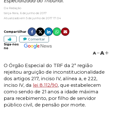
Especializada do Tribunal.
Da Redação
terça-feira, 6 de junho de 2017
Atualizado em 5 de junho de 2017 17:04
Compartilhar
Comentar
Siga-nos
no
A
A
O Órgão Especial do TRF da 2ª região
rejeitou arguição de inconstitucionalidade
dos artigos 217, inciso IV, alínea a, e 222,
inciso IV, da
lei 8.112/90
, que estabelecem
como sendo de 21 anos a idade máxima
para recebimento, por filho de servidor
público civil, de pensão por morte.