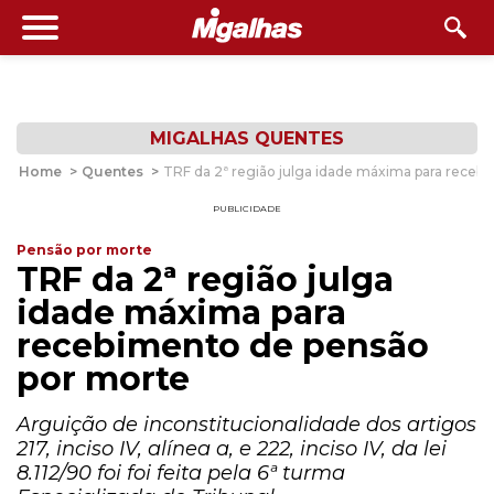
MIGALHAS QUENTES
Home
>
Quentes
>
TRF da 2ª região julga idade máxima para receb
PUBLICIDADE
Pensão por morte
TRF da 2ª região julga
idade máxima para
recebimento de pensão
por morte
Arguição de inconstitucionalidade dos artigos
217, inciso IV, alínea a, e 222, inciso IV, da lei
8.112/90 foi foi feita pela 6ª turma