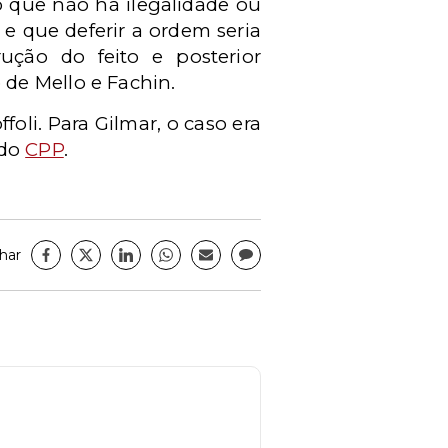
 que não há ilegalidade ou
 e que deferir a ordem seria
rução do feito e posterior
de Mello e Fachin.
foli. Para Gilmar, o caso era
 do
CPP
.
har