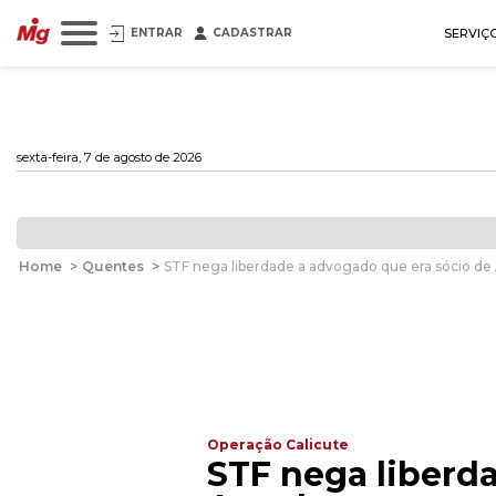
ENTRAR
CADASTRAR
SERVIÇ
sexta-feira, 7 de agosto de 2026
Home
>
Quentes
>
STF nega liberdade a advogado que era sócio d
Operação Calicute
STF nega liberd