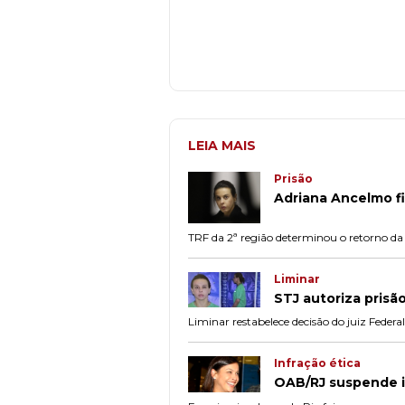
LEIA MAIS
Prisão
Adriana Ancelmo f
TRF da 2ª região determinou o retorno da
Liminar
STJ autoriza prisã
Liminar restabelece decisão do juiz Federa
Infração ética
OAB/RJ suspende i