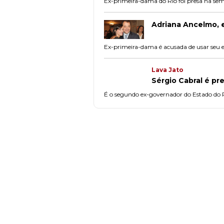
Ex-primeira-dama do Rio foi presa na se
Adriana Ancelmo, e
Ex-primeira-dama é acusada de usar seu es
Lava Jato
Sérgio Cabral é pr
É o segundo ex-governador do Estado do R