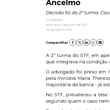
Ancelmo
Decisão foi da 2ª turma. Ca
Da Redação
terça-feira, 6 de junho de 2017
Atualizado às 15:16
Compartilhar
A 2ª turma do STF, em ape
que integrava na condição 
O advogado foi preso em 13
pela ministra Maria Therez
majoritária da banca - já e
No STF, prevaleceu a tese
segundo quem o caso nem é 