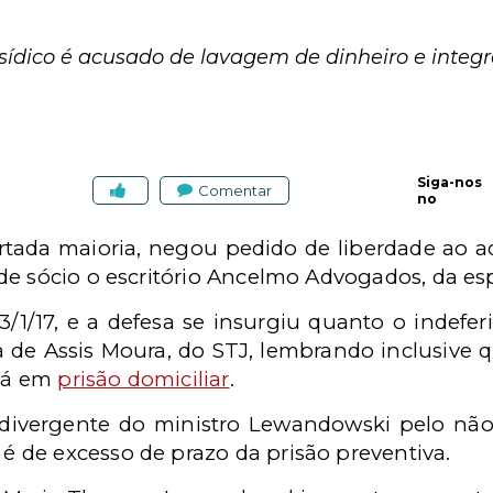
usídico é acusado de lavagem de dinheiro e integ
Siga-nos
Comentar
no
rtada maioria, negou pedido de liberdade ao 
de sócio o escritório Ancelmo Advogados, da esp
/1/17, e a defesa se insurgiu quanto o indefer
a de Assis Moura, do STJ, lembrando inclusive 
stá em
prisão domiciliar
.
 divergente do ministro Lewandowski pelo nã
de excesso de prazo da prisão preventiva.