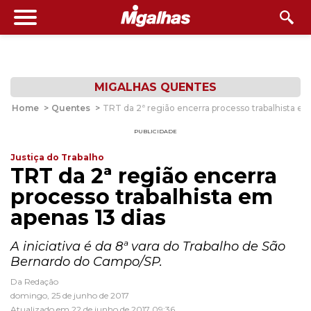
MIGALHAS QUENTES
Home
>
Quentes
>
TRT da 2ª região encerra processo trabalhista em
PUBLICIDADE
Justiça do Trabalho
TRT da 2ª região encerra
processo trabalhista em
apenas 13 dias
A iniciativa é da 8ª vara do Trabalho de São
Bernardo do Campo/SP.
Da Redação
domingo, 25 de junho de 2017
Atualizado em 22 de junho de 2017 09:36