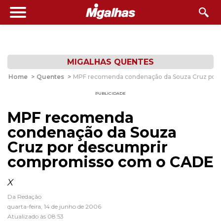
MIGALHAS QUENTES
Home
>
Quentes
>
MPF recomenda condenação da Souza Cruz por
PUBLICIDADE
MPF recomenda
condenação da Souza
Cruz por descumprir
compromisso com o CADE
X
Da Redação
quarta-feira, 14 de junho de 2006
Atualizado às 08:53