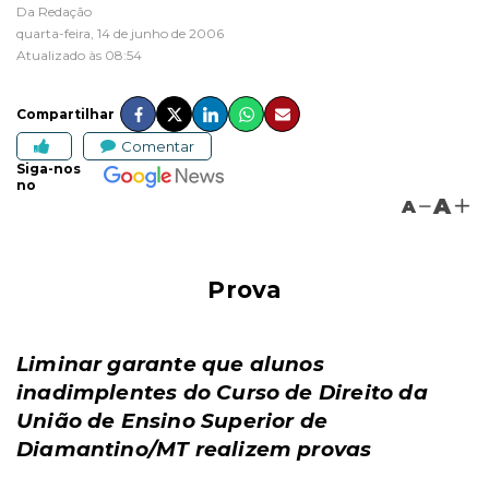
Da Redação
quarta-feira, 14 de junho de 2006
Atualizado às 08:54
Compartilhar
Comentar
Siga-nos
no
A
A
Prova
Liminar garante que alunos
inadimplentes
do Curso de Direito da
União de Ensino Superior de
Diamantino/MT realizem provas