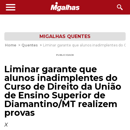
MIGALHAS QUENTES
Home
>
Quentes
>
Liminar garante que alunos inadimplentes do Cur
PUBLICIDADE
Liminar garante que
alunos inadimplentes do
Curso de Direito da União
de Ensino Superior de
Diamantino/MT realizem
provas
X