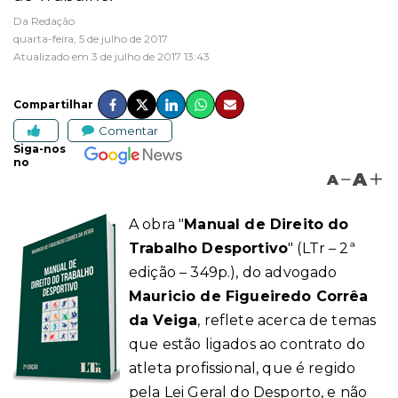
Da Redação
quarta-feira, 5 de julho de 2017
Atualizado em 3 de julho de 2017 13:43
Compartilhar
Comentar
Siga-nos
no
A
A
A obra "
Manual de Direito do
Trabalho Desportivo
"
(LTr – 2ª
edição – 349p.)
, do advogado
Mauricio de Figueiredo Corrêa
da Veiga
, reflete acerca de temas
que estão ligados ao contrato do
atleta profissional, que é regido
pela Lei Geral do Desporto, e não