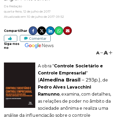
Da Redação
quarta-feira, 12 de julho de 2017
Atualizado em 10 de julho de 2017 09:52
Compartilhar
Comentar
Siga-nos
no
A
A
A obra "
Controle Societário e
Controle Empresarial
"
(
Almedina Brasil
– 293p.)
, de
Pedro Alves Lavacchini
Ramunno
, examina, com detalhes,
as relações de poder no âmbito da
sociedade anônima e realiza uma
análise da influenciação sobre o controle