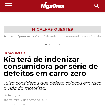
MIGALHAS QUENTES
Home
>
Quentes
>
Kia terá de indenizar consumidora por série de d
PUBLICIDADE
Danos morais
Kia terá de indenizar
consumidora por série de
defeitos em carro zero
Juíza considerou que defeito colocou em risco
a vida da motorista.
Da Redação
quarta-feira, 2 de agosto de 2017
Atualizado às 15:44