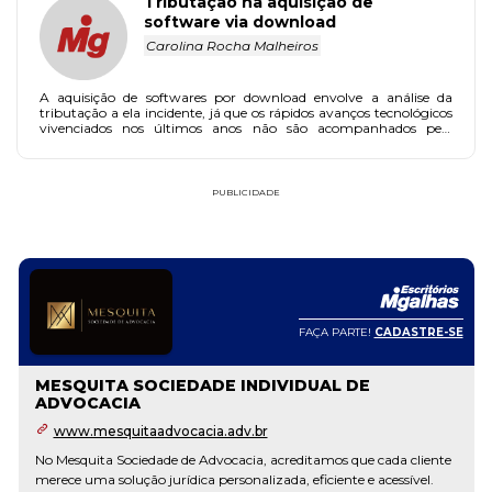
Tributação na aquisição de
software via download
Carolina Rocha Malheiros
A aquisição de softwares por download envolve a análise da
tributação a ela incidente, já que os rápidos avanços tecnológicos
vivenciados nos últimos anos não são acompanhados pela
legislação pátria.
PUBLICIDADE
E