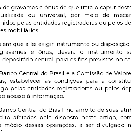
o de gravames e ônus de que trata o
caput
dest
dualizada ou universal, por meio de mecan
idos pelas entidades registradoras ou pelos dep
res mobiliários.
 em que a lei exigir instrumento ou disposição 
 gravames e ônus, deverá o instrumento se
 depositário central, para os fins previstos no
ca
anco Central do Brasil e à Comissão de Valore
as, estabelecer as condições para a consti
igo pelas entidades registradoras ou pelos depo
o acesso à informação.
nco Central do Brasil, no âmbito de suas atrib
dito afetadas pelo disposto neste artigo, com
o médio dessas operações, a ser divulgado