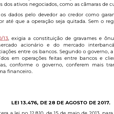
as dos ativos negociados, como as câmaras de c
o os dados pelo devedor ao credor como gara
or até que a operação seja quitada. Sem o regi
0/13
, exigia a constituição de gravames e ônu
cado acionário e do mercado interbancári
ações entre os bancos. Segundo o governo, a 
tuídos em operações feitas entre bancos e cl
ças, conforme o governo, conferem mais tra
ma financeiro.
LEI 13.476, DE 28 DE AGOSTO DE 2017.
tera a lei no 12.810, de 15 de maio de 2013, par