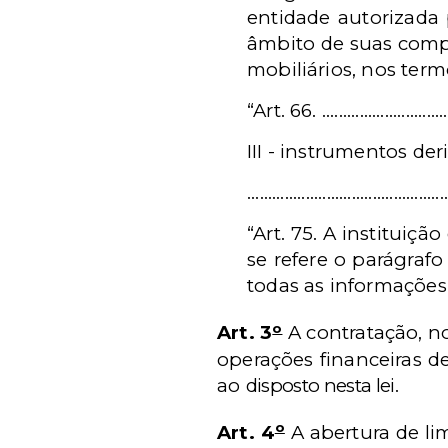
entidade autorizada 
âmbito de suas compet
mobiliários, nos ter
“Art. 66. .................................
III -
instrumentos deri
............................................
“Art. 75. A instituiçã
se refere o parágrafo 
todas as informaçõe
o
Art. 3
A contratação, no
operações financeiras d
ao
disposto nesta lei.
o
Art. 4
A abertura de li