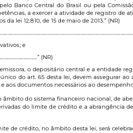
pelo Banco Central do Brasil ou pela Comissão
ências, a exercer a atividade de registro de ati
mos da
l
ei 12.810, de 15 de maio de 2013.” (NR)
................................
........................................................................
vativos; e
..................................” (NR)
o emissora, o depositário central e a entidade re
único do art. 65 desta lei
,
devem assegurar ao a
s e aos documentos necessários ao desempenho 
 âmbito do sistema financeiro nacional, de abert
erivadas do limite de crédito e a abrangência d
mite de crédito, no âmbito desta lei, será celeb