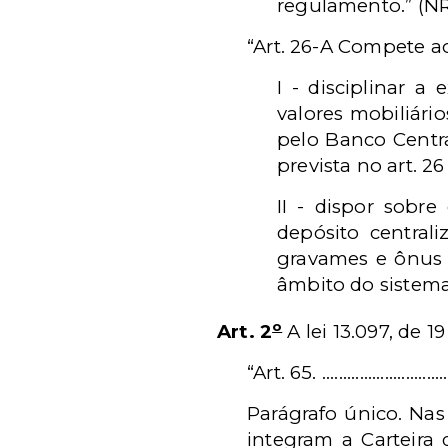
regulamento.” (N
“Art. 26-A Compete a
I - disciplinar a
valores mobiliário
pelo Banco Centra
prevista no art. 26 
II - dispor sobre
depósito centrali
gravames e ônus r
âmbito do sistema
o
Art. 2
A
l
ei
13.097, de 1
“Art. 65. .................................
Parágrafo único.
Nas
integram a Carteira