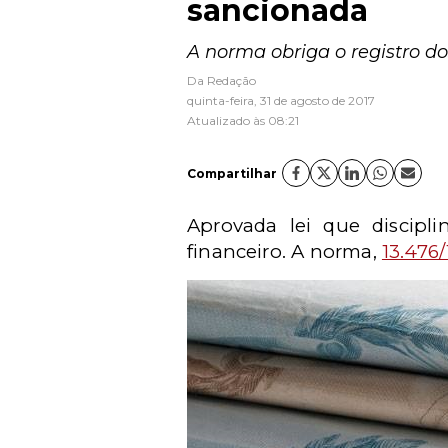
sancionada
A norma obriga o registro d
Da Redação
quinta-feira, 31 de agosto de 2017
Atualizado às 08:21
Compartilhar
Aprovada lei que discipli
financeiro. A norma,
13.476/