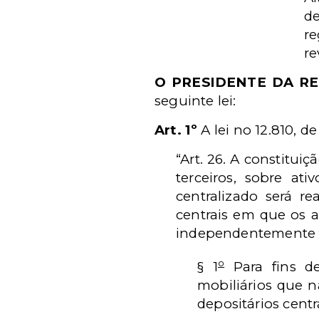
de
re
re
O PRESIDENTE DA R
seguinte lei:
Art. 1º
A lei no 12.810, d
“Art. 26. A constitui
terceiros, sobre ati
centralizado será re
centrais em que os a
independentemente da
o
§ 1
Para fins d
mobiliários que n
depositários centr