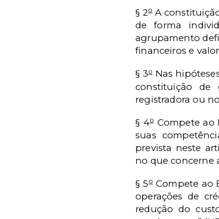
o
§ 2
A constituiçã
de forma indivi
agrupamento defin
financeiros e valo
o
§ 3
Nas hipóteses
constituição de
registradora ou no
o
§ 4
Compete ao B
suas competênci
prevista neste art
no que concerne a
o
§ 5
Compete ao Ba
operações de cré
redução do cust