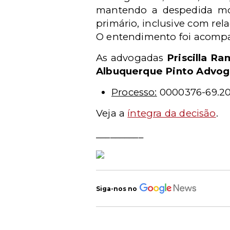
mantendo a despedida mot
primário, inclusive com re
O entendimento foi acomp
As advogadas
Priscilla R
Albuquerque Pinto Advo
Processo:
0000376-69.201
Veja a
íntegra da decisão
.
__________
Siga-nos no