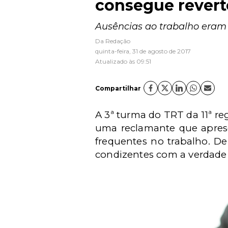
consegue revert
Ausências ao trabalho eram 
Da Redação
quinta-feira, 31 de agosto de 2017
Atualizado às 09:51
Compartilhar
A 3ª turma do TRT da 11ª re
uma reclamante que aprese
frequentes no trabalho. D
condizentes com a verdade j