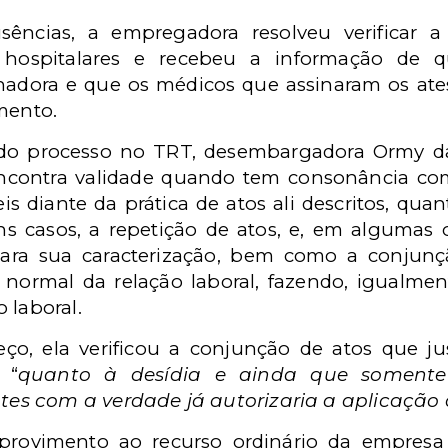
cias, a empregadora resolveu verificar a va
 hospitalares e recebeu a informação de q
adora e que os médicos que assinaram os ate
mento.
 do processo no TRT, desembargadora Ormy da
encontra validade quando tem consonância c
eis diante da prática de atos ali descritos, qua
 casos, a repetição de atos, e, em algumas o
ara sua caracterização, bem como a conjunç
normal da relação laboral, fazendo, igualment
 laboral.
eço, ela verificou a conjunção de atos que ju
 “
quanto à desídia e ainda que somente 
s com a verdade já autorizaria a aplicação 
provimento ao recurso ordinário da empresa