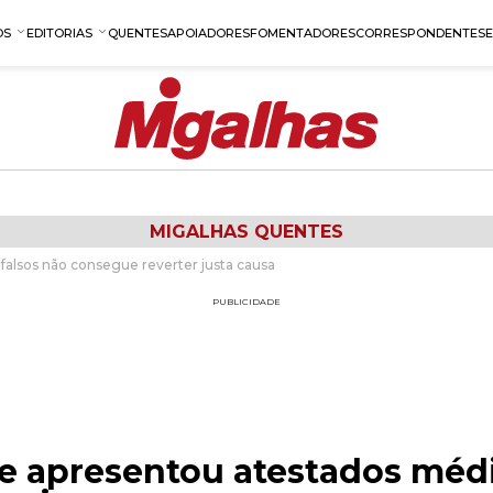
OS
EDITORIAS
QUENTES
APOIADORES
FOMENTADORES
CORRESPONDENTES
MIGALHAS QUENTES
falsos não consegue reverter justa causa
PUBLICIDADE
e apresentou atestados médi