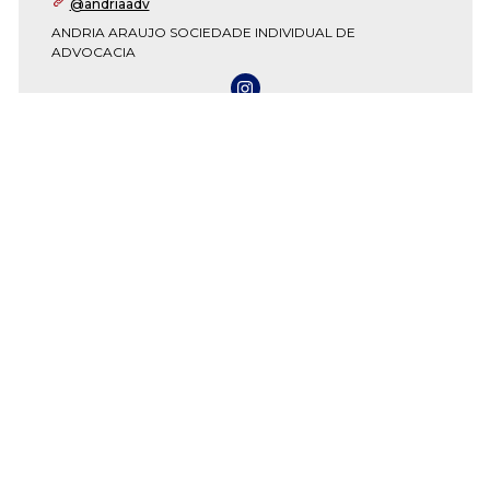
@andriaadv
ANDRIA ARAUJO SOCIEDADE INDIVIDUAL DE
ADVOCACIA
SAIBA MAIS SOBRE O ESCRITÓRIO
ÇOS
ESPECIAIS
MI
mia
#covid19
Cen