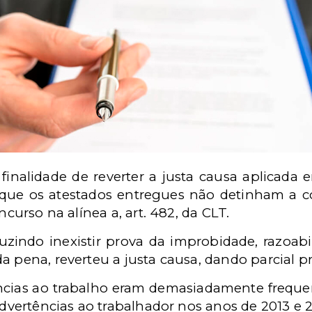
finalidade de reverter a justa causa aplicada
 que os atestados entregues não detinham a c
ncurso na alínea a, art. 482, da CLT.
duzindo inexistir prova da improbidade, razoab
a pena, reverteu a justa causa, dando parcial p
cias ao trabalho eram demasiadamente frequen
 advertências ao trabalhador nos anos de 2013 e 