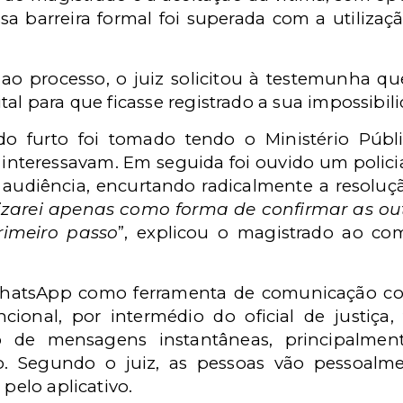
ssa barreira formal foi superada com a utiliz
ao processo, o juiz solicitou à testemunha q
tal para que ficasse registrado a sua impossibil
o furto foi tomado tendo o Ministério Públi
interessavam. Em seguida foi ouvido um policia
 audiência, encurtando radicalmente a resoluçã
lizarei apenas como forma de confirmar as ou
rimeiro passo
”, explicou o magistrado ao co
WhatsApp como ferramenta de comunicação com
ional, por intermédio do oficial de justiç
ivo de mensagens instantâneas, principalme
o. Segundo o juiz, as pessoas vão pessoalm
 pelo aplicativo.