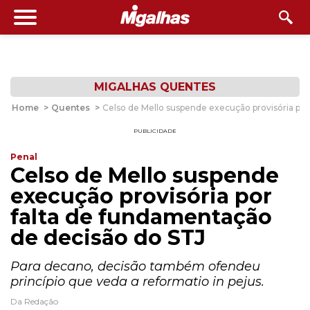
MIGALHAS QUENTES
Home
>
Quentes
>
Celso de Mello suspende execução provisória por
PUBLICIDADE
Penal
Celso de Mello suspende
execução provisória por
falta de fundamentação
de decisão do STJ
Para decano, decisão também ofendeu
princípio que veda a reformatio in pejus.
Da Redação