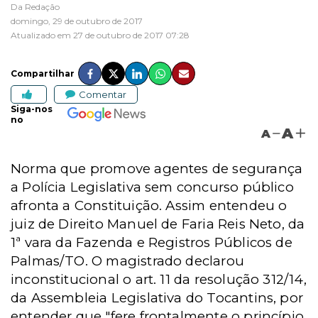
Da Redação
domingo, 29 de outubro de 2017
Atualizado em 27 de outubro de 2017 07:28
Compartilhar
Comentar
Siga-nos
no
A
A
Norma que promove agentes de segurança
a Polícia Legislativa sem concurso público
afronta a Constituição. Assim entendeu o
juiz de Direito Manuel de Faria Reis Neto, da
1ª vara da Fazenda e Registros Públicos de
Palmas/TO. O magistrado declarou
inconstitucional o art. 11 da resolução 312/14,
da Assembleia Legislativa do Tocantins, por
entender que "fere frontalmente o princípio