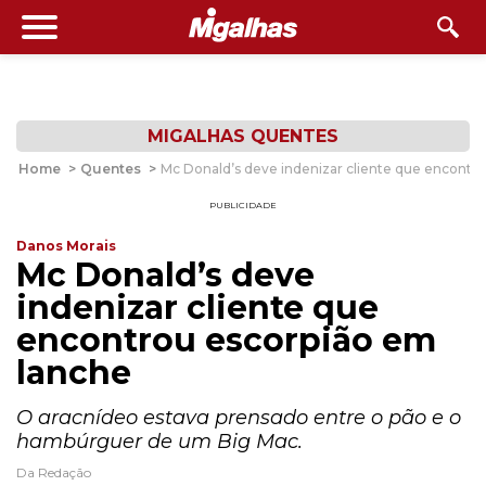
MIGALHAS QUENTES
Home
>
Quentes
>
Mc Donald’s deve indenizar cliente que encontr
PUBLICIDADE
Danos Morais
Mc Donald’s deve
indenizar cliente que
encontrou escorpião em
lanche
O aracnídeo estava prensado entre o pão e o
hambúrguer de um Big Mac.
Da Redação