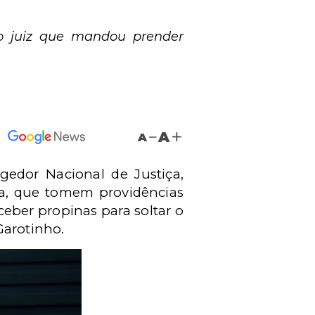
 o juiz que mandou prender
A
A
edor Nacional de Justiça,
ia, que tomem providências
ceber propinas para soltar o
Garotinho.