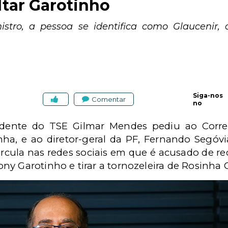
ltar Garotinho
stro, a pessoa se identifica como Glaucenir,
Siga-nos
Comentar
no
idente do TSE Gilmar Mendes pediu ao Correg
nha, e ao diretor-geral da PF, Fernando Segóv
ircula nas redes sociais em que é acusado de re
y Garotinho e tirar a tornozeleira de Rosinha 