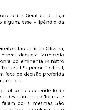
orregedor Geral da Justiça
o algum, esse vilipêndio da
eito Glaucenir de Oliveira,
eitoral daquele Município
honra do eminente Ministro
ribunal Superior Eleitoral,
m face de decisão proferida
ngimento.
 público para defendê-lo de
seu devotamento à Justiça e
, falam por si mesmas. São
is e causas complexas, sem