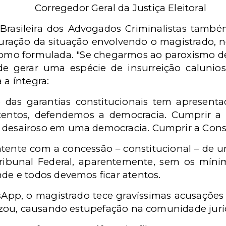
Corregedor Geral da Justiça Eleitoral
rasileira dos Advogados Criminalistas tamb
uração da situação envolvendo o magistrado, 
como formulada. "Se chegarmos ao paroxismo d
 gerar uma espécie de insurreição caluniosa
 a íntegra:
o das garantias constitucionais tem apresent
atentos, defendemos a democracia. Cumprir a
desairoso em uma democracia. Cumprir a Const
tente com a concessão – constitucional – de 
ibunal Federal, aparentemente, sem os mínim
de e todos devemos ficar atentos.
p, o magistrado tece gravíssimas acusações 
lizou, causando estupefação na comunidade jurí