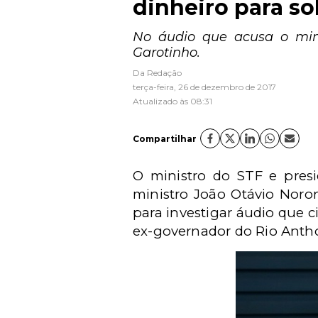
dinheiro para so
No áudio que acusa o mini
Garotinho.
Da Redação
terça-feira, 26 de dezembro de 2017
Atualizado às 08:31
Compartilhar
O ministro do STF e pres
ministro João Otávio Noro
para investigar áudio que c
ex-governador do Rio Anthon