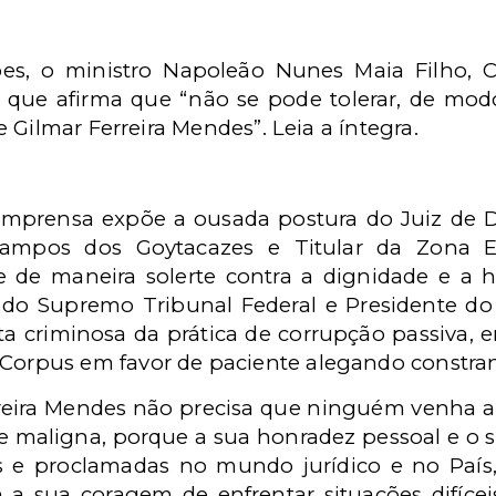
es, o ministro Napoleão Nunes Maia Filho, C
m que afirma que “não se pode tolerar, de mod
 Gilmar Ferreira Mendes”. Leia a íntegra.
mprensa expõe a ousada postura do Juiz de Dir
ampos dos Goytacazes e Titular da Zona El
e de maneira solerte contra a dignidade e a 
 do Supremo Tribunal Federal e Presidente do T
 criminosa da prática de corrupção passiva, e
Corpus em favor de paciente alegando constra
reira Mendes não precisa que ninguém venha a
a e maligna, porque a sua honradez pessoal e o 
as e proclamadas no mundo jurídico e no País
a sua coragem de enfrentar situações difíce