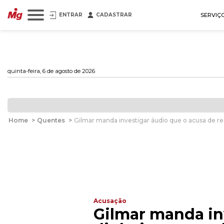
ENTRAR
CADASTRAR
SERVIÇ
quinta-feira, 6 de agosto de 2026
Home
>
Quentes
>
Gilmar manda investigar áudio que o acusa de rec
Acusação
Gilmar manda in