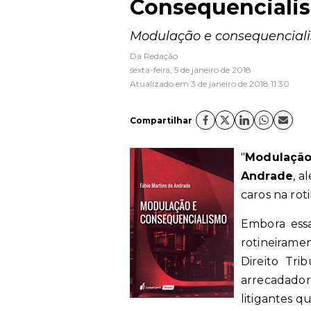
Consequenciali
Modulação e consequenciali
Da Redação
sexta-feira, 5 de janeiro de 2018
Atualizado em 3 de janeiro de 2018 11:30
Compartilhar
"
Modulação
Andrade
, a
caros na rot
Embora essa
rotineirame
Direito Tri
arrecadador
litigantes q