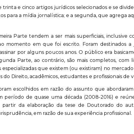
trinta e cinco artigos jurídicos selecionados e se divid
tos para a mídia jornalística; e a segunda, que agrega aq
ira Parte tendem a ser mais superficiais, inclusive
o momento em que foi escrito. Foram destinados a jor
 assinar por alguns poucos anos. O público era basicam
nda Parte, ao contrário, são mais completos, com 
as especializadas que existem (ou existiram) no merca
do Direito, acadêmicos, estudantes e profissionais de v
 foram escolhidos em razão do assunto que abordaram
m período de quase uma década (2008-2016) e reúne
 a partir da elaboração da tese de Doutorado do a
risprudência, em razão de sua experiência profissional.