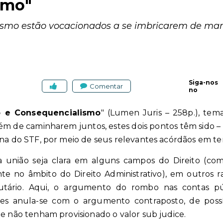
smo"
smo estão vocacionados a se imbricarem de mane
Siga-nos
Comentar
no
 e Consequencialismo
"
(Lumen Juris – 258p.)
, tem
lém de caminharem juntos, estes dois pontos têm sido –
ina do STF, por meio de seus relevantes acórdãos em te
 união seja clara em alguns campos do Direito (com
nte no âmbito do Direito Administrativo), em outros r
butário. Aqui, o argumento do rombo nas contas pú
es anula-se com o argumento contraposto, de possí
ue não tenham provisionado o valor sub judice.